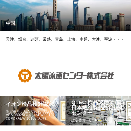
中国
天津、畑台、辿頭、常熱、青島、上海、南通、大連、寧波・・・
QTEC 検品認定証 (財)
イオン検品検針認定証
日本繊維製品品質技術
認定番号：AES 09026(大阪) /
センター
AES 08025(東京) / AEW 09132
(常熟) / AEW 10106(天津)
認定番号：QK-N410-5