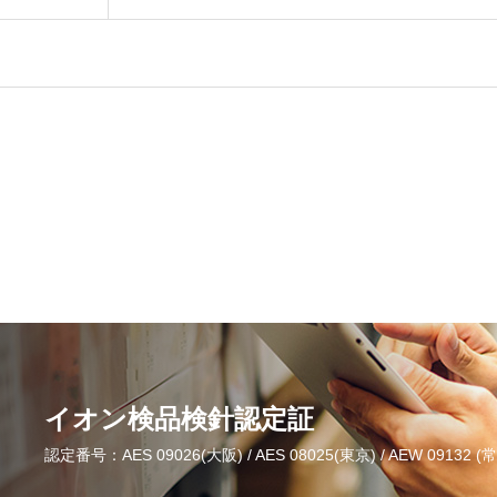
イオン検品検針認定証
認定番号：AES 09026(大阪) / AES 08025(東京) / AEW 09132 (常