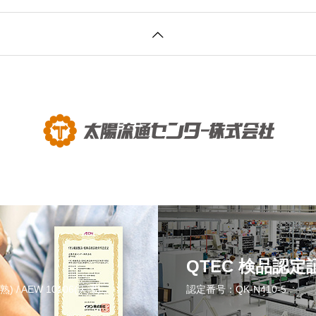
QTEC 検品認
熟) / AEW 10106(天津)
認定番号：QK-N410-5