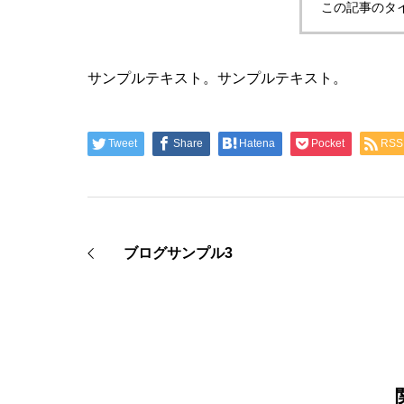
この記事のタ
サンプルテキスト。サンプルテキスト。
Tweet
Share
Hatena
Pocket
RSS
ブログサンプル3