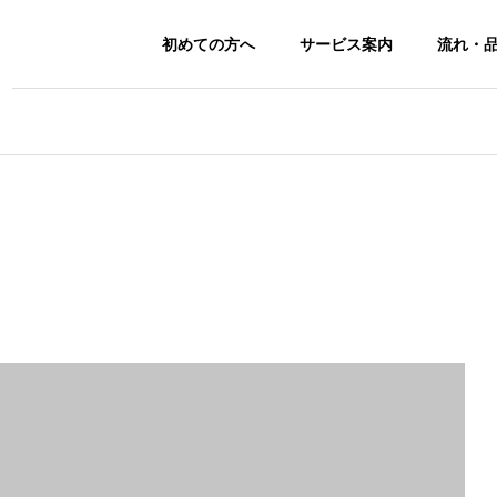
初めての方へ
サービス案内
流れ・