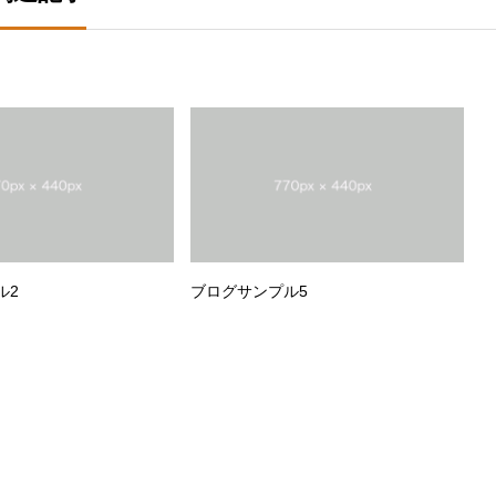
ル2
ブログサンプル5