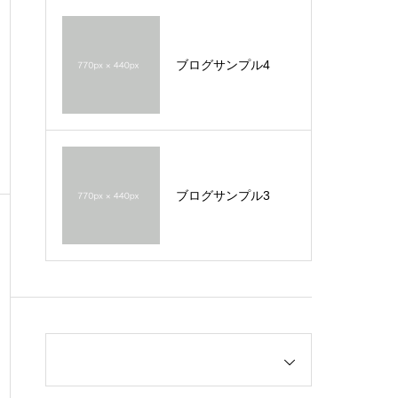
ブログサンプル4
ブログサンプル3