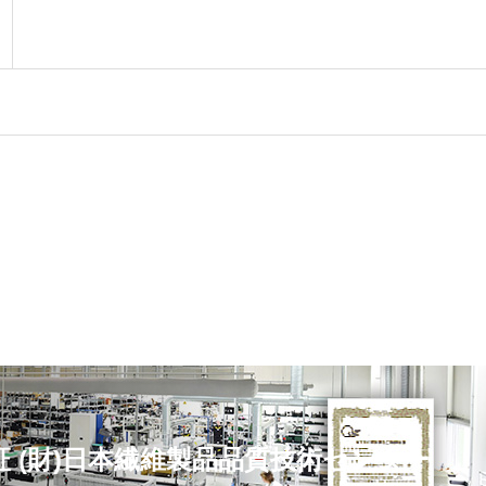
定証 (財)日本繊維製品品質技術センター