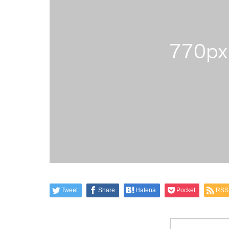
Tweet
Share
Hatena
Pocket
RSS